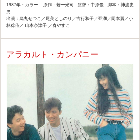
1987年・カラー 原作：若一光司 監督：中原俊 脚本：神波史
男
出演：烏丸せつこ／尾美としのり／吉行和子／亜湖／岡本麗／小
林稔侍／ 山本奈津子 ／春やすこ
アラカルト・カンパニー