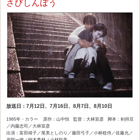
さびしんぼう
放送日：7月12日、7月16日、8月7日、8月10日
1985年・カラー 原作：山中恒 監督：大林宣彦 脚本：剣持亘
／内藤忠司／大林宣彦
出演：富田靖子／尾美としのり／藤田弓子／小林稔侍／佐藤允／
岸部一徳／樹木希林／小林聡美