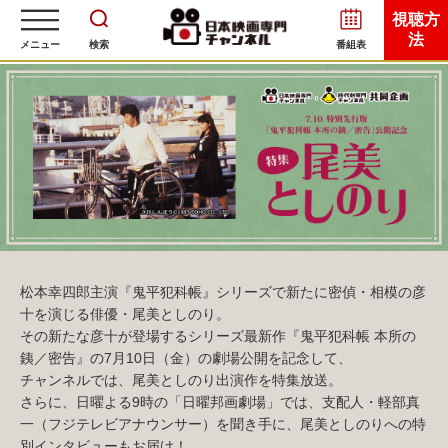
視聴方
法
メニュー
検索
番組表
松本幸四郎主演『鬼平犯科帳』シリーズで新たに密偵・相模の彦
十を演じる俳優・尾美としのり。
その新たな彦十が登場するシリーズ最新作『鬼平犯科帳 本所の
銕／密告』の7月10日（金）の劇場公開を記念して、
チャンネルでは、尾美としのり出演作を特集放送。
さらに、日曜よる9時の「日曜邦画劇場」では、支配人・軽部真
一（フジテレビアナウンサー）を聞き手に、尾美としのりへの特
別インタビューもお届け！