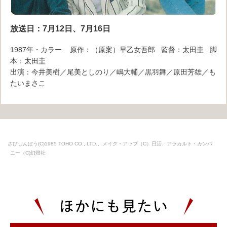
放送日：7月12日、7月16日
1987年・カラー 原作：（原案）早乙女吾郎 監督：太田圭 脚
本：太田圭
出演：今井美樹／尾美としのり／嶋大輔／黒羽舞／原田芳雄／も
たいまさこ
さびしんぼう(C)1985 TOHO CO., LTD.、メイク・アップ（C）日活、アラカルト・カンパ
ニー（C)幻燈社