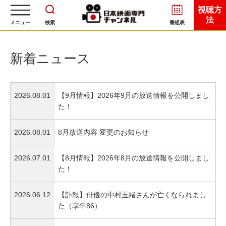
視聴方
法
メニュー
検索
番組表
新着ニュース
2026.08.01
【9月情報】2026年9月の放送情報を公開しまし
た！
2026.08.01
8月放送内容 変更のお知らせ
2026.07.01
【8月情報】2026年8月の放送情報を公開しまし
た！
2026.06.12
【訃報】俳優の中村玉緒さんが亡くなられまし
た（享年86）