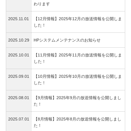
わります
2025.11.01
【12月情報】2025年12月の放送情報を公開しま
した！
2025.10.29
HPシステムメンテナンスのお知らせ
2025.10.01
【11月情報】2025年11月の放送情報を公開しま
した！
2025.09.01
【10月情報】2025年10月の放送情報を公開しま
した！
2025.08.01
【9月情報】2025年9月の放送情報を公開しまし
た！
2025.07.01
【8月情報】2025年8月の放送情報を公開しまし
た！