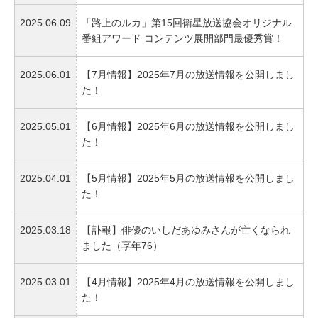
2025.06.09
「路上のルカ」第15回衛星放送協会オリジナル
番組アワード コンテンツ展開部門最優秀賞！
2025.06.01
【7月情報】2025年7月の放送情報を公開しまし
た！
2025.05.01
【6月情報】2025年6月の放送情報を公開しまし
た！
2025.04.01
【5月情報】2025年5月の放送情報を公開しまし
た！
2025.03.18
【訃報】俳優のいしだあゆみさんが亡くなられ
ました（享年76）
2025.03.01
【4月情報】2025年4月の放送情報を公開しまし
た！