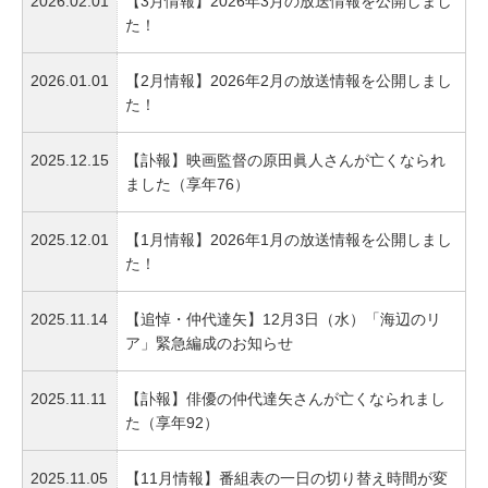
2026.02.01
【3月情報】2026年3月の放送情報を公開しまし
た！
2026.01.01
【2月情報】2026年2月の放送情報を公開しまし
た！
2025.12.15
【訃報】映画監督の原田眞人さんが亡くなられ
ました（享年76）
2025.12.01
【1月情報】2026年1月の放送情報を公開しまし
た！
2025.11.14
【追悼・仲代達矢】12月3日（水）「海辺のリ
ア」緊急編成のお知らせ
2025.11.11
【訃報】俳優の仲代達矢さんが亡くなられまし
た（享年92）
2025.11.05
【11月情報】番組表の一日の切り替え時間が変