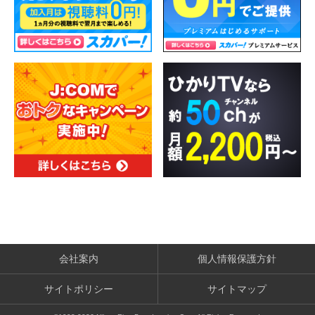
会社案内
個人情報保護方針
サイトポリシー
サイトマップ