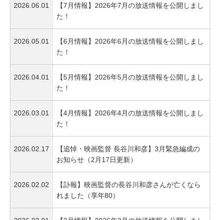
2026.06.01
【7月情報】2026年7月の放送情報を公開しまし
た！
2026.05.01
【6月情報】2026年6月の放送情報を公開しまし
た！
2026.04.01
【5月情報】2026年5月の放送情報を公開しまし
た！
2026.03.01
【4月情報】2026年4月の放送情報を公開しまし
た！
2026.02.17
【追悼・映画監督 長谷川和彦】3月緊急編成の
お知らせ（2月17日更新）
2026.02.02
【訃報】映画監督の長谷川和彦さんが亡くなら
れました（享年80）