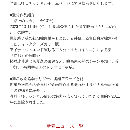
詳細は後日チャンネルホームページにてお知らせいたします。
■受賞作品紹介
「路上のルカ」（全10話）
2023年10月13日（金）に劇場公開された音楽映画「キリエのう
た」の脚本と、
撮影終了後の初期編集版をもとに、岩井俊二監督自身が編集を行
ったディレクターズカット版。
アイナ・ジ・エンド演じる主人公・ルカ（キリエ）による楽曲
『幻影』の歌唱や、
松村北斗演じる夏彦の逡巡など、映画未公開のシーンを加え、全
10話、5時間半超えのドラマに再構成。
■衛星放送協会オリジナル番組アワードとは
衛星放送協会の会員社が企画制作する優れたオリジナル作品を多
くの視聴者に紹介し、
有料・多チャンネル放送の魅力を広く知っていただく目的で2011
年に創設されました。
新着ニュース一覧