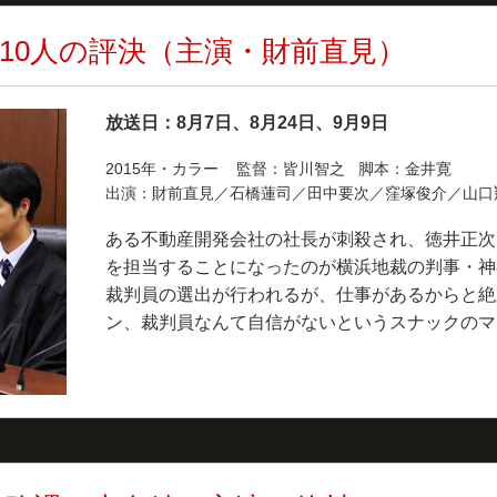
10人の評決（主演・財前直見）
放送日：8月7日、8月24日、9月9日
2015年・カラー 監督：皆川智之 脚本：金井寛
出演：財前直見／石橋蓮司／田中要次／窪塚俊介／山
ある不動産開発会社の社長が刺殺され、徳井正次
を担当することになったのが横浜地裁の判事・神
裁判員の選出が行われるが、仕事があるからと絶
ン、裁判員なんて自信がないというスナックのマ