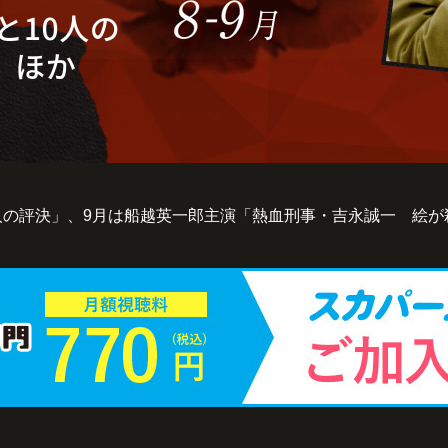
人の評決」、9月は船越英一郎主演「熱血刑事・吉永誠一 絵