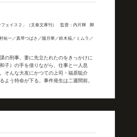
ーフェイス２」（文春文庫刊） 監督：内片輝 脚
村祐一／真琴つばさ／陽月華／鈴木福／ミムラ／
課の刑事。妻に先立たれたのをきっかけに
和子）の手を借りながら、仕事と一人息
。そんな大友にかつての上司・福原聡介
るよう特命が下る。事件発生は二週間前。