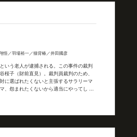
口翔悟／羽場裕一／猫背椿／井田國彦
という老人が逮捕される。この事件の裁判
谷桜子（財前直見）。裁判員裁判のため、
対に選ばれたくないと主張するサラリーマ
マ、怨まれたくないから適当にやってし …