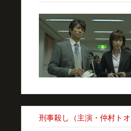
刑事殺し（主演・仲村ト