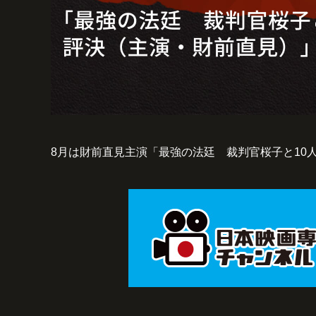
8月は財前直見主演「最強の法廷 裁判官桜子と10