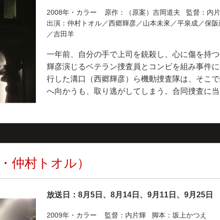
2008年・カラー 原作：（原案）吉岡道夫 監督：内
出演：仲村トオル／西郷輝彦／山本未來／平泉成／保阪
／吉田羊
一年前、自分の手で上司を銃殺し、心に傷を持つ
輝彦演じるベテラン捜査員とコンビを組み事件に
行した溝口（西郷輝彦）ら機動捜査隊は、そこで
へ向かうも、取り逃がしてしまう。合同捜査に当
・仲村トオル）
放送日：8月5日、8月14日、9月11日、9月25日
2009年・カラー 監督：内片輝 脚本：坂上かつえ