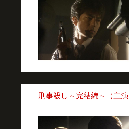
刑事殺し～完結編～（主演