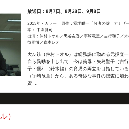
放送日：8月7日、8月28日、9月8日
2013年・カラー 原作：堂場瞬一「敗者の嘘 アナザ
本： 中園健司
出演：仲村トオル／黒谷友香／宇崎竜童／吉行和子／木
益岡徹／森本レオ
大友鉄（仲村トオル）は総務課に勤める元捜査一
自ら異動を申し出て、今は義母・矢島聖子（吉行
子・優斗（鈴木福）の育児の両立を目指している
（宇崎竜童）から、ある奇妙な事件の捜査に加わ
資 …
オル）