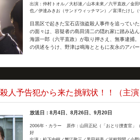
出演：仲村トオル／大杉漣／山本未來／六平直政／金田
也／伊達みきお（サンドウィッチマン）／富澤たけし
目黒区で起きた宝石店強盗殺人事件を追っていた
の面々は、容疑者の島田清二の隠れ家に踏み込ん
海源一郎（六平直政）が取り押さえ、無事逮捕。
の供述をうけ、野津は鳴海とともに友永のアパー
殺人予告犯から来た挑戦状！！（主演
放送日：8月4日、8月26日、9月20日
2006年・カラー 原作：山田正紀（「おとり捜査官」
好
出演：松下由樹／蟹江敬三／黒田福美／河相我聞／小