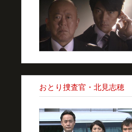
おとり捜査官・北見志穂 