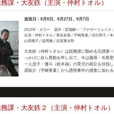
総務課・大友鉄（主演・仲村トオル）
放送日：8月6日、8月27日、9月7日
2012年・カラー 原作：堂場瞬一「アナザーフェイ
出演：仲村トオル／黒谷友香／宇崎竜童／吉行和子／木
山景織子／益岡徹／志賀廣太郎
大友鉄（仲村トオル）は総務課に勤める元捜査一
っかけに自ら異動を申し出て、今は義母・矢島聖
一人息子・優斗（鈴木福）の育児の両立を目指し
原聡介（宇崎竜童）から誘拐事件の捜査に加わる
総務課・大友鉄２（主演・仲村トオル