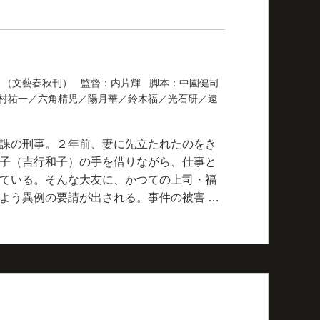
ス」（文藝春秋刊） 監督：内片輝 脚本：中園健司
村祐一／六角精児／陽月華／鈴木福／光石研／遠
課の刑事。２年前、妻に先立たれたのをき
子（吉行和子）の手を借りながら、仕事と
ている。そんな大友に、かつての上司・福
よう異例の要請が出される。事件の被害 …
）