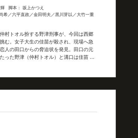
片輝 脚本： 坂上かつえ
尚希／六平直政／金田明夫／黒川芽以／大竹一重
仲村トオル扮する野津刑事が、今回は西郷
挑む。女子大生の佳苗が殺され、現場へ急
恋人の田口からの脅迫状を発見。田口の元
たった野津（仲村トオル）と溝口は佳苗 …