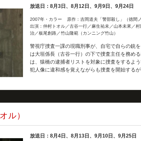
放送日：8月3日、8月12日、9月9日、9月24日
2007年・カラー 原作：吉岡道夫「警部殺し」（徳間
出演：仲村トオル／古谷一行／麻生祐未／山本未來／村
治／板尾創路／竹山隆範（カンニング竹山）
警視庁捜査一課の現職刑事が、自宅で自らの銃を
は大垣係長（古谷一行）の下で捜査主任を務める
は、猿橋の逮捕者リストを対象に捜査をするよう
犯人像に違和感を覚えながらも捜査を開始するが
トオル）
放送日：8月4日、8月13日、9月10日、9月25日