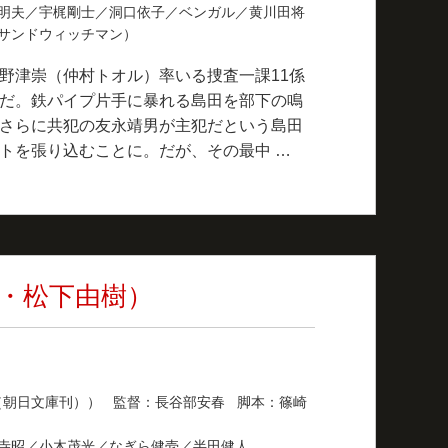
明夫／宇梶剛士／洞口依子／ベンガル／黄川田将
（サンドウィッチマン）
野津崇（仲村トオル）率いる捜査一課11係
だ。鉄パイプ片手に暴れる島田を部下の鳴
さらに共犯の友永靖男が主犯だという島田
トを張り込むことに。だが、その最中 …
・松下由樹）
（朝日文庫刊）） 監督：長谷部安春 脚本：篠崎
野寺昭／小木茂光／なぎら健壱／半田健人