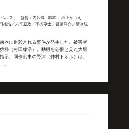
ノベルス） 監督：内片輝 脚本： 坂上かつえ
田雄浩／六平直政／宇梶剛士／斎藤洋介／清水紘
凶器に射殺される事件が発生した。被害者
猿橋（村田雄浩）。動機を怨恨と見た大垣
指示。同僚刑事の野津（仲村トオル）は、
…。