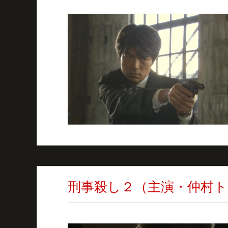
刑事殺し２（主演・仲村