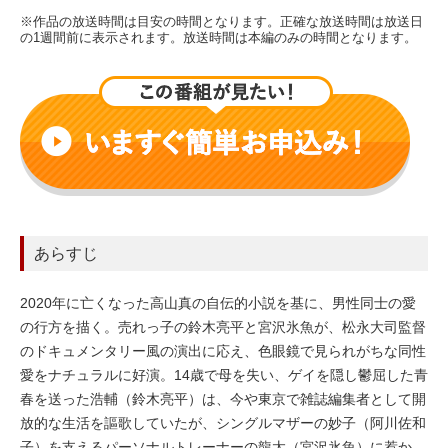
※作品の放送時間は目安の時間となります。正確な放送時間は放送日
の1週間前に表示されます。放送時間は本編のみの時間となります。
あらすじ
2020年に亡くなった高山真の自伝的小説を基に、男性同士の愛
の行方を描く。売れっ子の鈴木亮平と宮沢氷魚が、松永大司監督
のドキュメンタリー風の演出に応え、色眼鏡で見られがちな同性
愛をナチュラルに好演。14歳で母を失い、ゲイを隠し鬱屈した青
春を送った浩輔（鈴木亮平）は、今や東京で雑誌編集者として開
放的な生活を謳歌していたが、シングルマザーの妙子（阿川佐和
子）を支えるパーソナルトレーナーの龍太（宮沢氷魚）に惹か