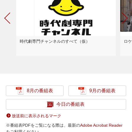
時代劇専門チャンネルのすべて（仮）
ロケ
8月の番組表
9月の番組表
今日の番組表
放送前に表示されるマーク
※番組表PDFをご覧になる際は、最新の
Adobe Acrobat Reader
をご利用ください。