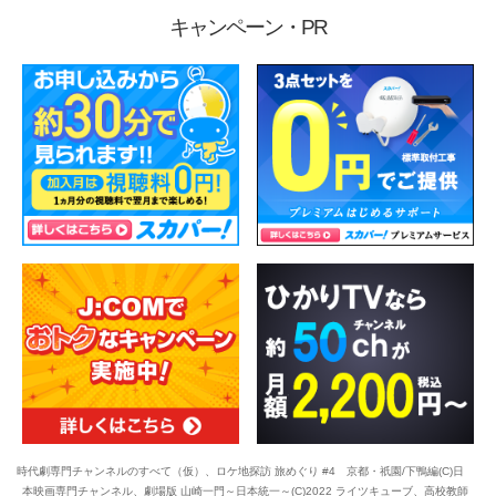
キャンペーン・PR
時代劇専門チャンネルのすべて（仮）、ロケ地探訪 旅めぐり #4 京都・祇園/下鴨編(C)日
本映画専門チャンネル、劇場版 山崎一門～日本統一～(C)2022 ライツキューブ、高校教師