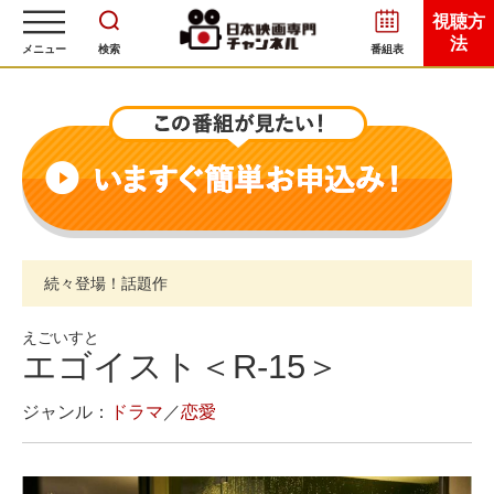
視聴方
法
メニュー
検索
番組表
続々登場！話題作
えごいすと
エゴイスト＜R-15＞
ジャンル：
ドラマ
／
恋愛