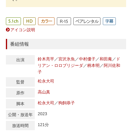
アイコン説明
番組情報
鈴木亮平
／
宮沢氷魚
／
中村優子
／
和田庵
／
ド
出演
リアン・ロロブリジーダ
／
柄本明
／
阿川佐和
子
松永大司
監督
高山真
原作
松永大司
／
狗飼恭子
脚本
2023
公開・放送年
121分
放送時間