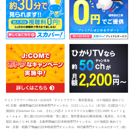
ナイトフラワー＜PG-12＞(C)2025「ナイトフラワー」製作委員会、ロケ地探訪 旅めぐり
#2 京都・嵯峨野編(C)日本映画専門チャンネル、1122 いいふうふ（全7話）(C)渡辺ペコ／
講談社 (C)murmur Co., Ltd.、さわこの恋２ １０００マイルも離れて(C) 1995 Ｓｏｆｔｇ
ａｒａｇｅ、君に届け(C)2010映画「君に届け」製作委員会(C)椎名軽穂／集英社、ロケ地
探訪 旅めぐり #1 京都・太秦界隈編(C)日本映画専門チャンネル、ロケ地探訪 旅めぐり
#4 京都・祇園/下鴨編(C)日本映画専門チャンネル、時代劇専門チャンネルのすべて（仮）