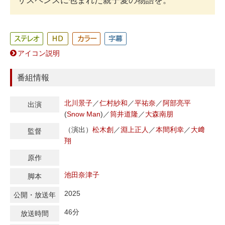
サスペンスに包まれた親子愛の物語を。
アイコン説明
番組情報
北川景子
／
仁村紗和
／
平祐奈
／
阿部亮平
出演
(
Snow
Man
)
／
筒井道隆
／
大森南朋
（演出）
松木創
／
淵上正人
／
本間利幸
／
大﨑
監督
翔
原作
池田奈津子
脚本
2025
公開・放送年
46分
放送時間