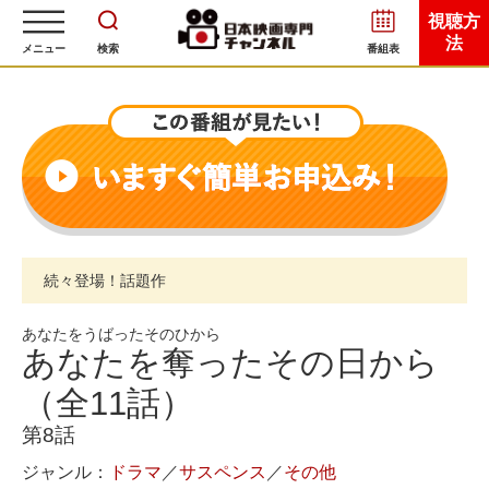
視聴方
法
メニュー
検索
番組表
続々登場！話題作
あなたをうばったそのひから
あなたを奪ったその日から
（全11話）
第8話
ジャンル：
ドラマ
／
サスペンス
／
その他