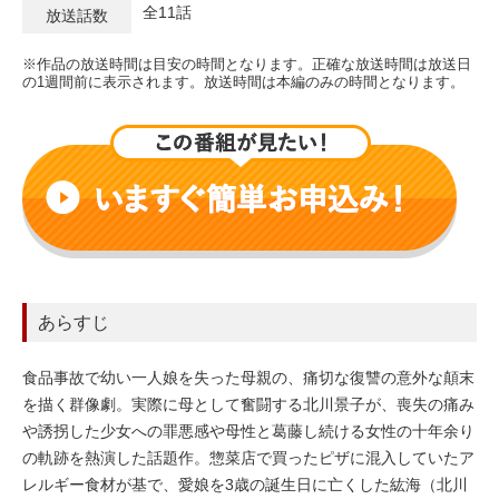
全11話
放送話数
※作品の放送時間は目安の時間となります。正確な放送時間は放送日
の1週間前に表示されます。放送時間は本編のみの時間となります。
あらすじ
食品事故で幼い一人娘を失った母親の、痛切な復讐の意外な顛末
を描く群像劇。実際に母として奮闘する北川景子が、喪失の痛み
や誘拐した少女への罪悪感や母性と葛藤し続ける女性の十年余り
の軌跡を熱演した話題作。惣菜店で買ったピザに混入していたア
レルギー食材が基で、愛娘を3歳の誕生日に亡くした紘海（北川