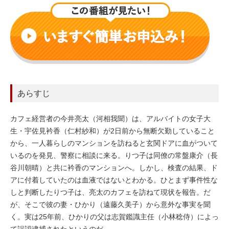
あらすじ
カフェ経営者の今井亮太（河相我聞）は、アルバイトの女子大
生・宇佐見衿香（仁村紗和）が2日前から無断欠勤していること
から、一人暮らしのマンションを訪ねると玄関ドアに血がついて
いるのを発見、警察に相談に来る。りつ子は同僚の常盤康介（長
谷川朝晴）と共に衿香のマンションへ。しかし、検査の結果、ド
アに付着していたのは血液ではないとわかる。ひとまず事件性な
しと判断したりつ子は、亮太のカフェを訪ねて現状を報告。だ
が、そこで彼の妻・ひかり（遠藤久美子）から意外な事実を聞
く。実は25年前、ひかりの父は志賀鑑識主任（小林稔侍）によっ