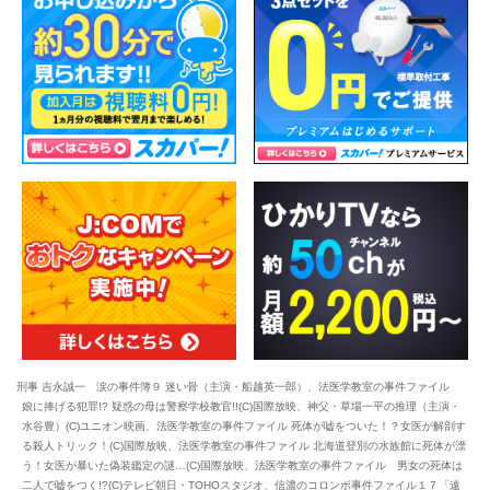
刑事 吉永誠一 涙の事件簿９ 迷い骨（主演・船越英一郎）、法医学教室の事件ファイル
娘に捧げる犯罪!? 疑惑の母は警察学校教官!!(C)国際放映、神父・草場一平の推理（主演・
水谷豊）(C)ユニオン映画、法医学教室の事件ファイル 死体が嘘をついた！？女医が解剖す
る殺人トリック！(C)国際放映、法医学教室の事件ファイル 北海道登別の水族館に死体が漂
う！女医が暴いた偽装鑑定の謎…(C)国際放映、法医学教室の事件ファイル 男女の死体は
二人で嘘をつく!?(C)テレビ朝日・TOHOスタジオ、信濃のコロンボ事件ファイル１７「遠