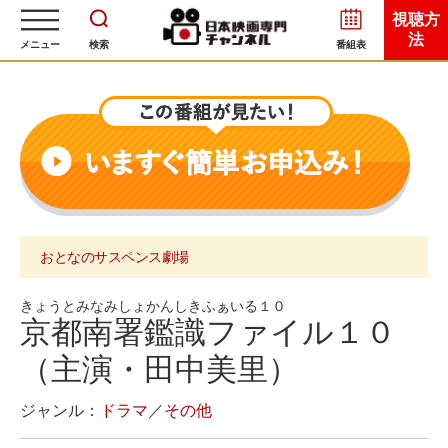
視聴方
法
メニュー
検索
番組表
おとなのサスペンス劇場
きょうとみなみしょかんしきふぁいる１０
京都南署鑑識ファイル１０
（主演・田中美里）
ジャンル：
ドラマ
／
その他