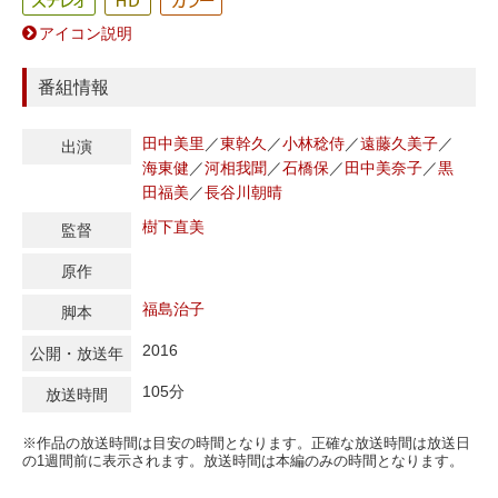
アイコン説明
番組情報
田中美里
／
東幹久
／
小林稔侍
／
遠藤久美子
／
出演
海東健
／
河相我聞
／
石橋保
／
田中美奈子
／
黒
田福美
／
長谷川朝晴
樹下直美
監督
原作
福島治子
脚本
2016
公開・放送年
105分
放送時間
※作品の放送時間は目安の時間となります。正確な放送時間は放送日
の1週間前に表示されます。放送時間は本編のみの時間となります。