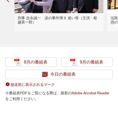
刑事 吉永誠一 涙の事件簿９ 迷い骨（主演・船
法医
越英一郎）
惑の
8月の番組表
9月の番組表
今日の番組表
放送前に表示されるマーク
※番組表PDFをご覧になる際は、最新の
Adobe Acrobat Reader
をご利用ください。