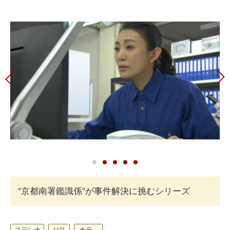
“京都南署鑑識係”が事件解決に挑むシリーズ