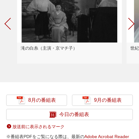
滝の白糸（主演・京マチ子）
世紀
8月の番組表
9月の番組表
今日の番組表
放送前に表示されるマーク
※番組表PDFをご覧になる際は、最新の
Adobe Acrobat Reader