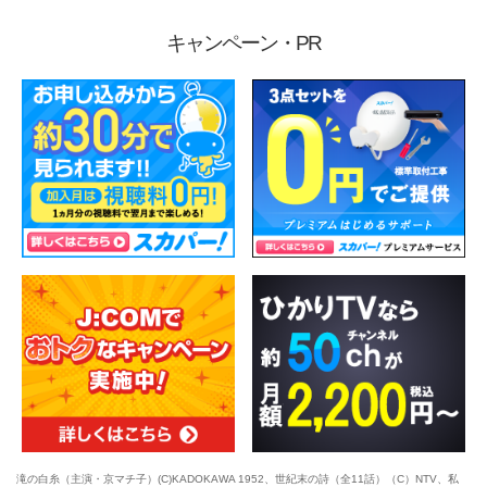
キャンペーン・PR
滝の白糸（主演・京マチ子）(C)KADOKAWA 1952、世紀末の詩（全11話）（C）NTV、私