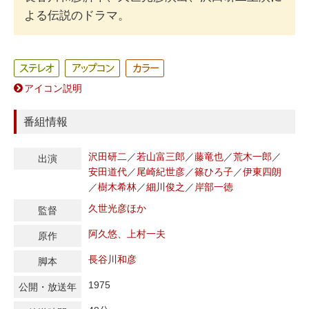
よる伝説のドラマ。
アイコン説明
番組情報
沢田研二
／
若山富三郎
／
藤竜也
／
荒木一郎
／
出演
安田道代
／
尾崎紀世彦
／
篠ひろ子
／
伊東四朗
／
樹木希林
／
細川俊之
／
岸部一徳
久世光彦ほか
監督
阿久悠
、
上村一夫
原作
長谷川和彦
脚本
1975
公開・放送年