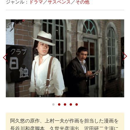
ジャンル：
ドラマ
／
サスペンス
／
その他
阿久悠の原作、上村一夫が作画を担当した漫画を
長谷川和彦脚本、久世光彦演出、沢田研二主演に