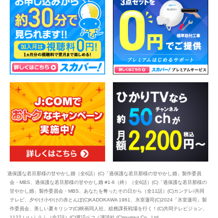
過保護な若旦那様の甘やかし婚（全6話）(C)「過保護な若旦那様の甘やかし婚」製作委員
会・MBS、過保護な若旦那様の甘やかし婚 #1-6（終）（全6話）(C)「過保護な若旦那様の
甘やかし婚」製作委員会・MBS、あなたを奪ったその日から（全11話）(C)カンテレ/共同
テレビ、夕やけ小やけの赤とんぼ(C)KADOKAWA 1961、氷室蓮司(C)2024「氷室蓮司」製
作委員会、美しい夏キリシマ(C)映画同人社、総務課長戦場を行く！(C)共同テレビジョン、
1122 いいふうふ（全7話）(C)渡辺ペコ／講談社 (C)murmur Co., Ltd.