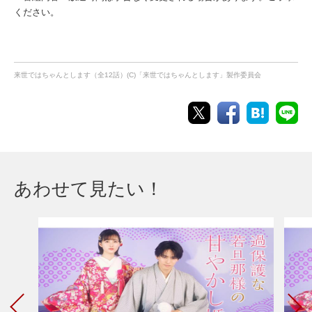
ください。
来世ではちゃんとします（全12話）(C)「来世ではちゃんとします」製作委員会
あわせて見たい！