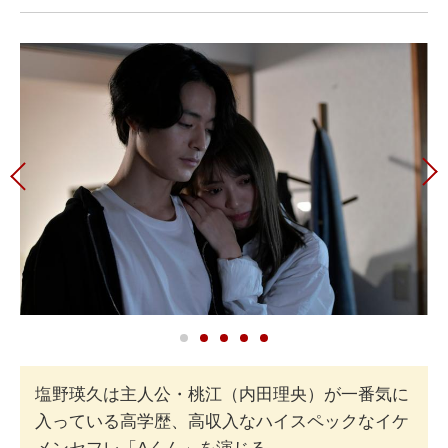
塩野瑛久は主人公・桃江（内田理央）が一番気に
入っている高学歴、高収入なハイスペックなイケ