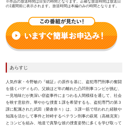
※作品の放送時間は目安の時間となります。正確な放送時間は放送日
の1週間前に表示されます。放送時間は本編のみの時間となります。
あらすじ
人気作家・今野敏の『確証』の原作を基に、盗犯専門刑事の奮闘
を描くバディもの。父娘ほど年の離れた凸凹刑事コンビが挑む、
一見地味だが奥深い窃盗事件にまつわる人間模様を通して、社会
を映す意欲作。華やかな捜査１課を希望するも、盗犯専門の第３
課に配属された武田（榮倉奈々）は、３課一筋で培われた経験や
知識を活かして事件と対峙するベテラン刑事の萩尾（高橋克実）
とコンビを組み、地道で真摯な彼の捜査姿勢に多くを学び取って