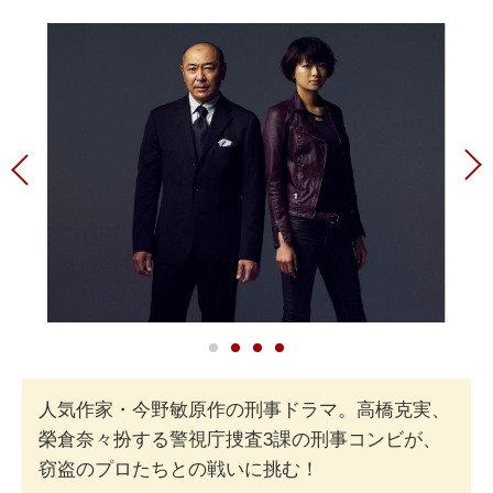
人気作家・今野敏原作の刑事ドラマ。高橋克実、
榮倉奈々扮する警視庁捜査3課の刑事コンビが、
窃盗のプロたちとの戦いに挑む！