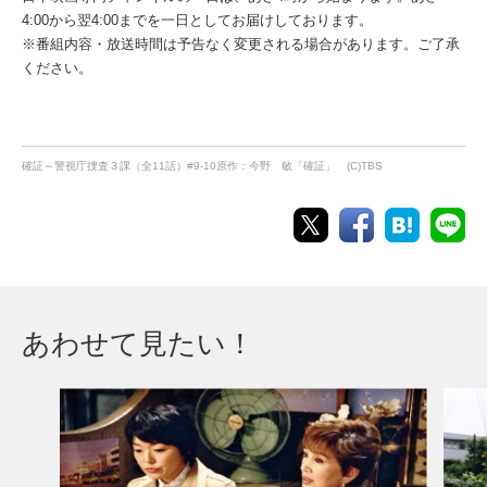
4:00から翌4:00までを一日としてお届けしております。
※番組内容・放送時間は予告なく変更される場合があります。ご了承
ください。
確証～警視庁捜査３課（全11話）#9-10原作：今野 敏「確証」 (C)TBS
あわせて見たい！