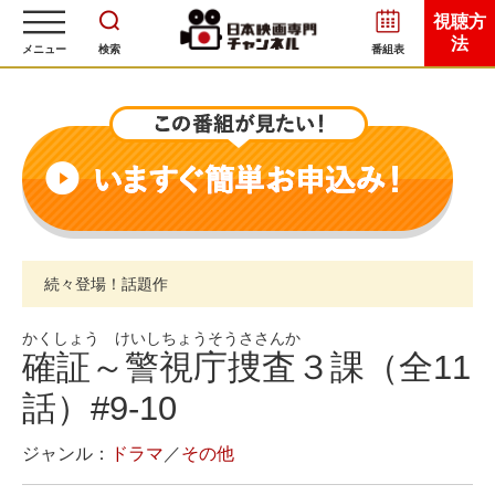
視聴方
法
メニュー
検索
番組表
続々登場！話題作
かくしょう けいしちょうそうささんか
確証～警視庁捜査３課（全11
話）#9-10
ジャンル：
ドラマ
／
その他