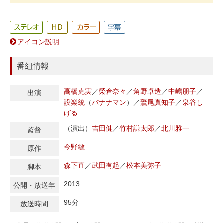
アイコン説明
番組情報
高橋克実
／
榮倉奈々
／
角野卓造
／
中嶋朋子
／
出演
設楽統
（
バナナマン
）
／
鷲尾真知子
／
泉谷し
げる
（演出）
吉田健
／
竹村謙太郎
／
北川雅一
監督
今野敏
原作
森下直
／
武田有起
／
松本美弥子
脚本
2013
公開・放送年
95分
放送時間