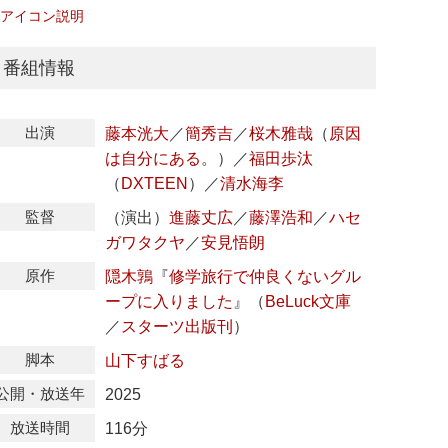
アイコン説明
番組情報
出演
藤本洸大
／
簡秀吉
／
桜木雅哉
（
原因
は自分にある
。
）
／
福田歩汰
（
DXTEEN
）
／
清水海李
監督
（演出）
進藤丈広
／
藤澤浩和
／
ハセ
ガワタクヤ
／
安見悟朗
原作
隠木鶉
『
修学旅行で仲良くないグル
ープに入りました
』
（
BeLuck文庫
／
スターツ出版刊
）
脚本
山下すばる
公開・放送年
2025
放送時間
116分