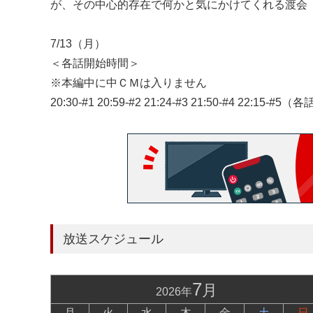
が、その中心的存在で何かと気にかけてくれる渡会
7/13（月）
＜各話開始時間＞
※本編中に中ＣＭは入りません
20:30-#1 20:59-#2 21:24-#3 21:50-#4 22:15
放送スケジュール
7
月
2026年
月
火
水
木
金
土
日