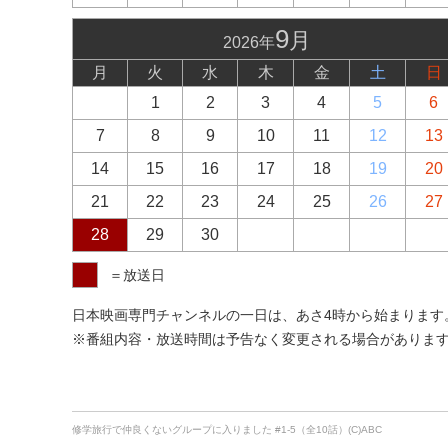
9
月
2026年
月
火
水
木
金
土
日
1
2
3
4
5
6
7
8
9
10
11
12
13
14
15
16
17
18
19
20
21
22
23
24
25
26
27
28
29
30
＝放送日
日本映画専門チャンネルの一日は、あさ4時から始まります。あ
※番組内容・放送時間は予告なく変更される場合がありま
修学旅行で仲良くないグループに入りました #1-5（全10話）(C)ABC