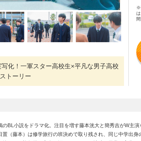
※
は
間
実写化！一軍スター高校生×平凡な男子高校
ストーリー
鶉のBL小説をドラマ化。注目を増す藤本洸大と簡秀吉がW主演
日置（藤本）は修学旅行の班決めで取り残され、同じ中学出身