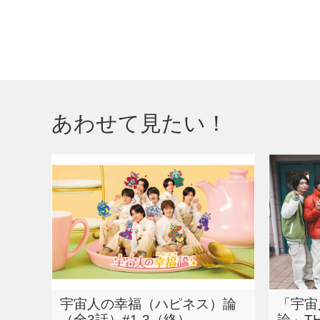
あわせて見たい！
宇宙人の幸福（ハピネス）論
「宇宙
（全3話）#1-3（終）
論」TH