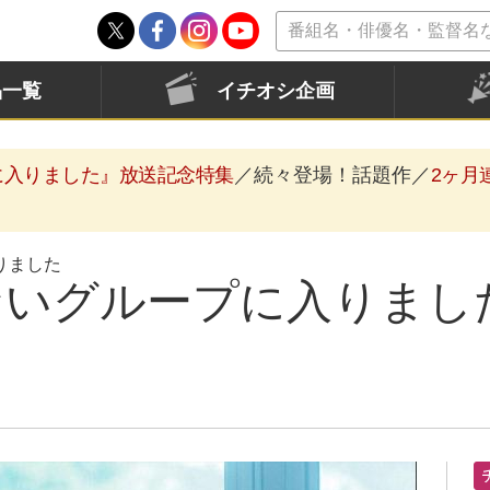
品一覧
イチオシ企画
に入りました』放送記念特集
／続々登場！話題作／
2ヶ月
りました
いグループに入りました 