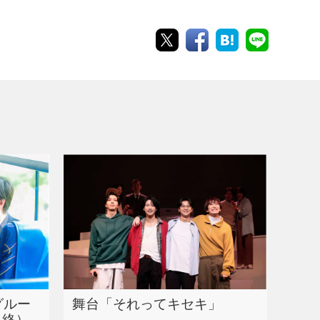
グルー
舞台「それってキセキ」
（終）