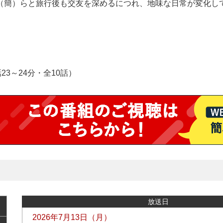
（簡）らと旅行後も交友を深めるにつれ、地味な日常が変化し
-#5（各話23～24分・全10話）
放送日
2026年7月13日（月）