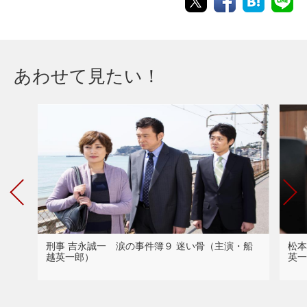
あわせて見たい！
刑事 吉永誠一 涙の事件簿９ 迷い骨（主演・船
松本
越英一郎）
英一