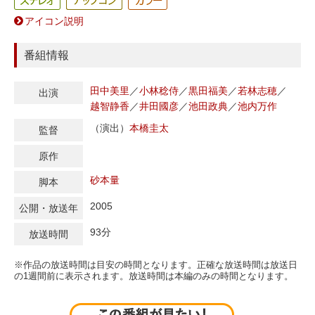
アイコン説明
番組情報
田中美里
／
小林稔侍
／
黒田福美
／
若林志穂
／
出演
越智静香
／
井田國彦
／
池田政典
／
池内万作
（演出）
本橋圭太
監督
原作
砂本量
脚本
2005
公開・放送年
93分
放送時間
※作品の放送時間は目安の時間となります。正確な放送時間は放送日
の1週間前に表示されます。放送時間は本編のみの時間となります。