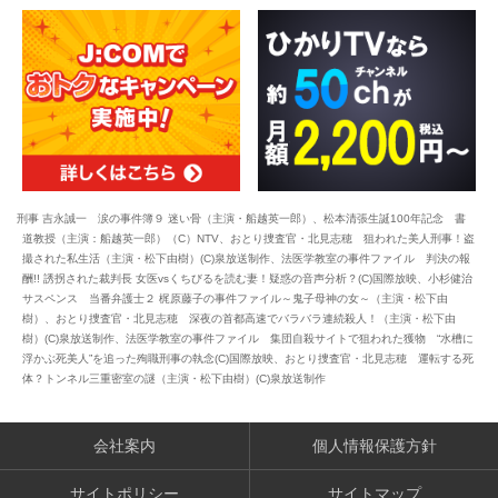
刑事 吉永誠一 涙の事件簿９ 迷い骨（主演・船越英一郎）、松本清張生誕100年記念 書
道教授（主演：船越英一郎）（C）NTV、おとり捜査官・北見志穂 狙われた美人刑事！盗
撮された私生活（主演・松下由樹）(C)泉放送制作、法医学教室の事件ファイル 判決の報
酬!! 誘拐された裁判長 女医vsくちびるを読む妻！疑惑の音声分析？(C)国際放映、小杉健治
サスペンス 当番弁護士２ 梶原藤子の事件ファイル～鬼子母神の女～（主演・松下由
樹）、おとり捜査官・北見志穂 深夜の首都高速でバラバラ連続殺人！（主演・松下由
樹）(C)泉放送制作、法医学教室の事件ファイル 集団自殺サイトで狙われた獲物 “水槽に
浮かぶ死美人”を追った殉職刑事の執念(C)国際放映、おとり捜査官・北見志穂 運転する死
体？トンネル三重密室の謎（主演・松下由樹）(C)泉放送制作
会社案内
個人情報保護方針
サイトポリシー
サイトマップ