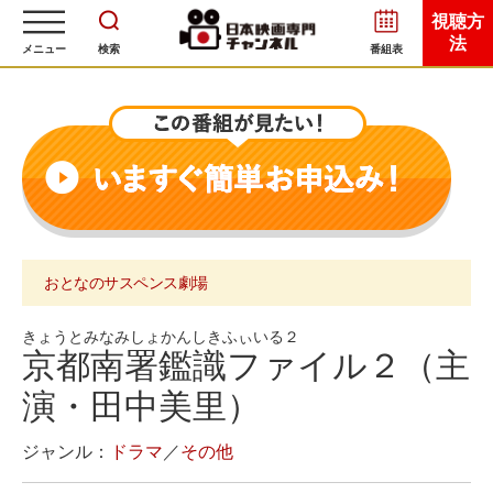
視聴方
法
メニュー
検索
番組表
おとなのサスペンス劇場
きょうとみなみしょかんしきふぃいる２
京都南署鑑識ファイル２（主
演・田中美里）
ジャンル：
ドラマ
／
その他