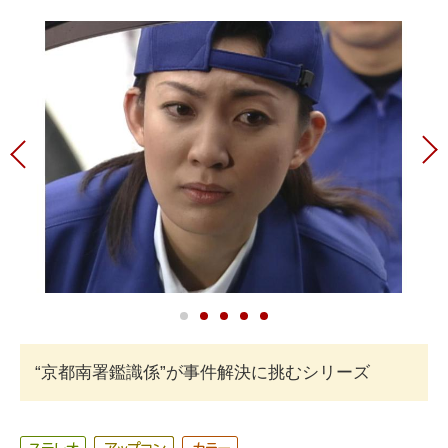
“京都南署鑑識係”が事件解決に挑むシリーズ