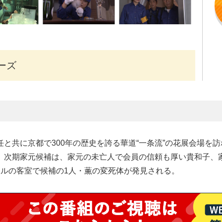
ーズ
と共に京都で300年の歴史を誇る華道“一条流”の花展会場を
。次期家元候補は、家元の未亡人で会員の信頼も厚い貴和子、
テルの客室で候補の1人・薫の変死体が発見される。