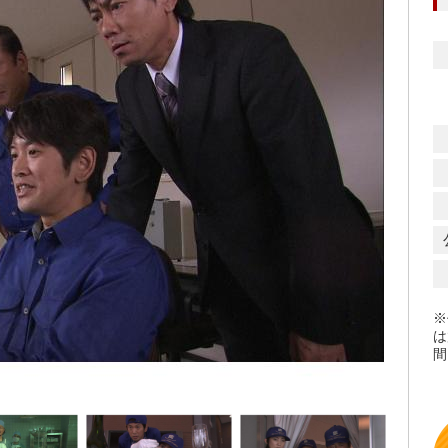
※
は
間