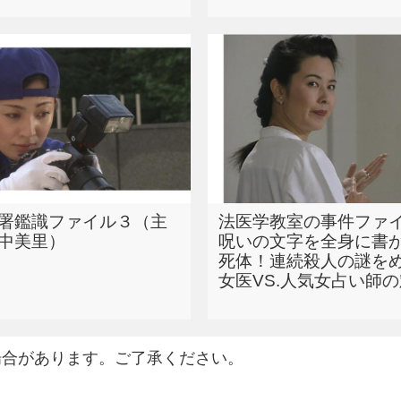
署鑑識ファイル３（主
法医学教室の事件フ
中美里）
呪いの文字を全身に書
死体！連続殺人の謎を
女医VS.人気女占い師
場合があります。ご了承ください。