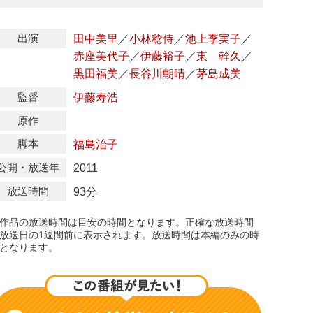
出演
田中美里
／
小林稔侍
／
池上季実子
／
赤座美代子
／
伊藤裕子
／
東
幹久
／
黒田福美
／
長谷川朝晴
／
茅島成美
監督
伊藤寿浩
原作
脚本
福島治子
公開・放送年
2011
放送時間
93分
作品の放送時間は目安の時間となります。正確な放送時間
放送日の1週間前に表示されます。放送時間は本編のみの時
となります。