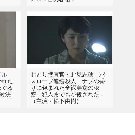
ァイル
おとり捜査官・北見志穂 バ
かれた
スローブ連続殺人 ナゾの香
めぐる
りに包まれた全裸美女の秘
の対決
密…犯人までもが殺された！
（主演・松下由樹）