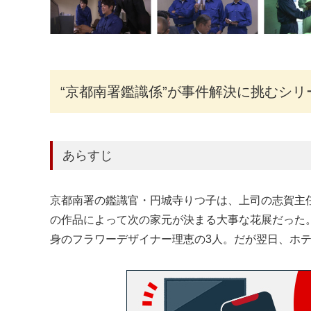
“京都南署鑑識係”が事件解決に挑むシリ
あらすじ
京都南署の鑑識官・円城寺りつ子は、上司の志賀主任
の作品によって次の家元が決まる大事な花展だった
身のフラワーデザイナー理恵の3人。だが翌日、ホ