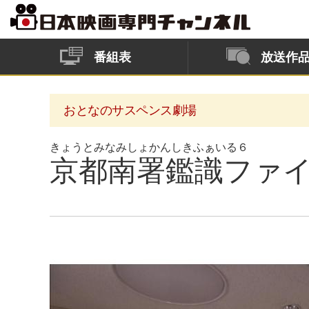
番組表
放送作
おとなのサスペンス劇場
きょうとみなみしょかんしきふぁいる６
京都南署鑑識ファ