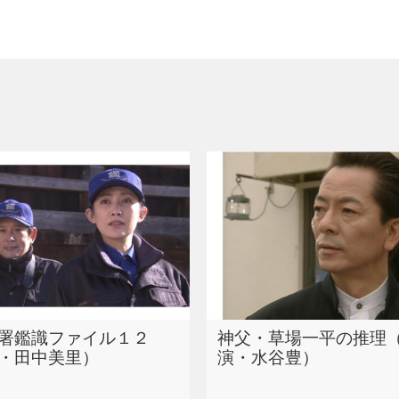
署鑑識ファイル１２
神父・草場一平の推理
・田中美里）
演・水谷豊）