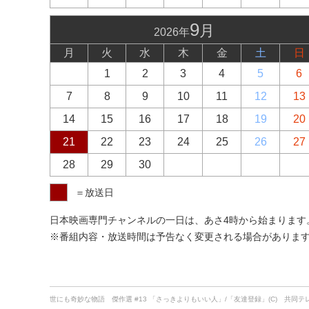
9
月
2026年
月
火
水
木
金
土
日
1
2
3
4
5
6
7
8
9
10
11
12
13
14
15
16
17
18
19
20
21
22
23
24
25
26
27
28
29
30
＝放送日
日本映画専門チャンネルの一日は、あさ4時から始まります。あ
※番組内容・放送時間は予告なく変更される場合がありま
世にも奇妙な物語 傑作選 #13 「さっきよりもいい人」/「友達登録」(C) 共同テ