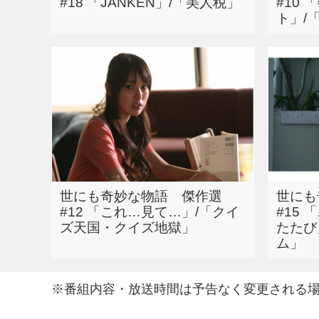
#18 「JANKEN」/「美人税」
#10
ト」/
世にも奇妙な物語 傑作選
世にも
#12 「これ…見て…」/「クイ
#15
ズ天国・クイズ地獄」
たたび
ム」
※番組内容・放送時間は予告なく変更される