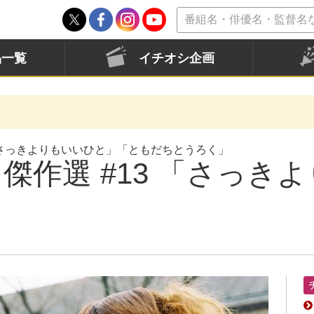
品一覧
イチオシ企画
「さっきよりもいいひと」「ともだちとうろく」
傑作選 #13 「さっき
」