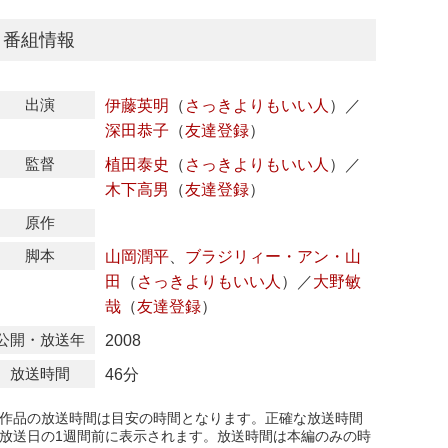
番組情報
出演
伊藤英明
（
さっきよりもいい人
）
／
深田恭子
（
友達登録
）
監督
植田泰史
（
さっきよりもいい人
）
／
木下高男
（
友達登録
）
原作
脚本
山岡潤平
、
ブラジリィー・アン・山
田
（
さっきよりもいい人
）
／
大野敏
哉
（
友達登録
）
公開・放送年
2008
放送時間
46分
作品の放送時間は目安の時間となります。正確な放送時間
放送日の1週間前に表示されます。放送時間は本編のみの時