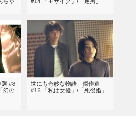
ばあちゃ
#14 「モザイク」/「逆男」
選 #8
世にも奇妙な物語 傑作選
「幻の
#16 「私は女優」/「死後婚」