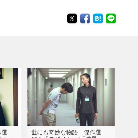
作選
世にも奇妙な物語 傑作選