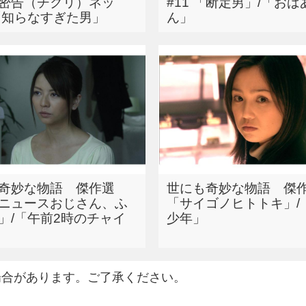
 「密告（チクリ）ネッ
#11 「断定男」/「お
「知らなすぎた男」
ん」
奇妙な物語 傑作選
世にも奇妙な物語 傑作
 「ニュースおじさん、ふ
「サイゴノヒトトキ」/
」/「午前2時のチャイ
少年」
場合があります。ご了承ください。