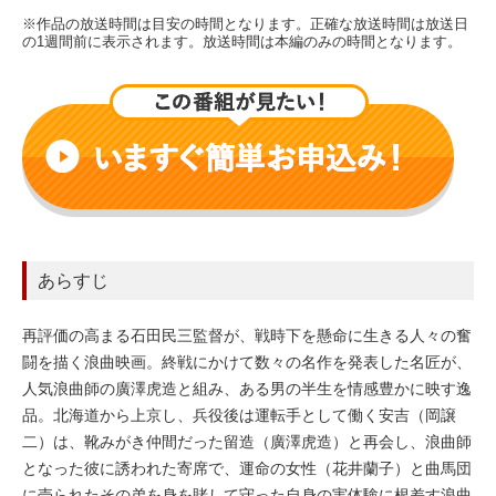
※作品の放送時間は目安の時間となります。正確な放送時間は放送日
の1週間前に表示されます。放送時間は本編のみの時間となります。
あらすじ
再評価の高まる石田民三監督が、戦時下を懸命に生きる人々の奮
闘を描く浪曲映画。終戦にかけて数々の名作を発表した名匠が、
人気浪曲師の廣澤虎造と組み、ある男の半生を情感豊かに映す逸
品。北海道から上京し、兵役後は運転手として働く安吉（岡譲
二）は、靴みがき仲間だった留造（廣澤虎造）と再会し、浪曲師
となった彼に誘われた寄席で、運命の女性（花井蘭子）と曲馬団
に売られたその弟を身を賭して守った自身の実体験に根差す浪曲