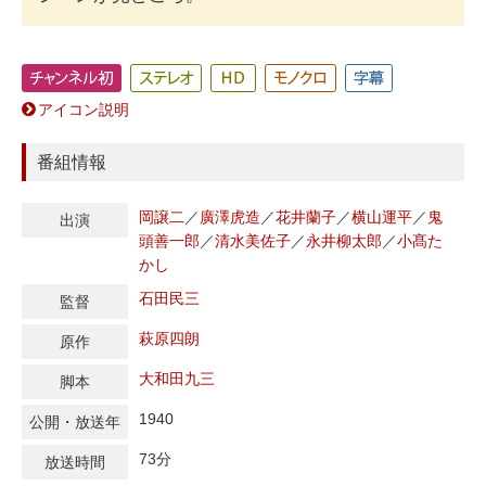
アイコン説明
番組情報
岡譲二
／
廣澤虎造
／
花井蘭子
／
横山運平
／
鬼
出演
頭善一郎
／
清水美佐子
／
永井柳太郎
／
小髙た
かし
石田民三
監督
萩原四朗
原作
大和田九三
脚本
1940
公開・放送年
73分
放送時間