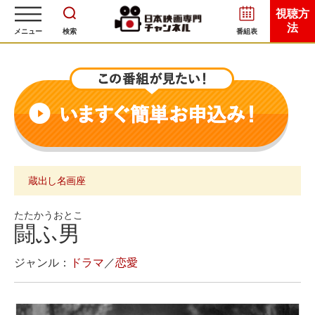
視聴方
法
メニュー
検索
番組表
蔵出し名画座
たたかうおとこ
闘ふ男
ジャンル：
ドラマ
／
恋愛