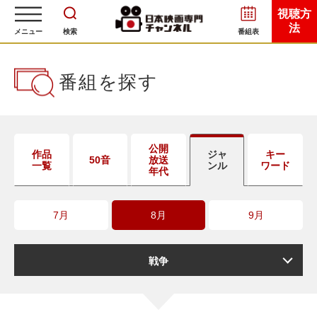
視聴方
法
メニュー
検索
番組表
番組を探す
公開
作品
ジャ
キー
50音
放送
一覧
ンル
ワード
年代
7月
8月
9月
戦争