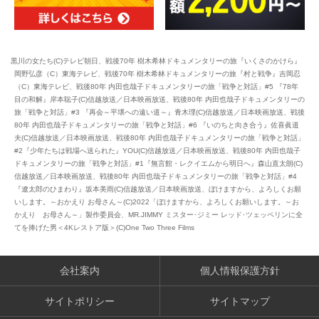
黒川の女たち(C)テレビ朝日、戦後70年 樹木希林ドキュメンタリーの旅『いくさのかけら』
岡野弘彦（C）東海テレビ、戦後70年 樹木希林ドキュメンタリーの旅『村と戦争』吉岡忍
（C）東海テレビ、戦後80年 内田也哉子ドキュメンタリーの旅「戦争と対話」#5 『78年
目の和解』岸本聡子(C)信越放送／日本映画放送、戦後80年 内田也哉子ドキュメンタリーの
旅「戦争と対話」#3 『再会～平壌への遠い道～』青木理(C)信越放送／日本映画放送、戦後
80年 内田也哉子ドキュメンタリーの旅「戦争と対話」#6 『いのちと向き合う』佐喜眞道
夫(C)信越放送／日本映画放送、戦後80年 内田也哉子ドキュメンタリーの旅「戦争と対話」
#2『少年たちは戦場へ送られた』YOU(C)信越放送／日本映画放送、戦後80年 内田也哉子
ドキュメンタリーの旅「戦争と対話」#1『無言館・レクイエムから明日へ』森山直太朗(C)
信越放送／日本映画放送、戦後80年 内田也哉子ドキュメンタリーの旅「戦争と対話」#4
『遼太郎のひまわり』坂本美雨(C)信越放送／日本映画放送、ぼけますから、よろしくお願
いします。～おかえり お母さん～(C)2022「ぼけますから、よろしくお願いします。～お
かえり お母さん～」製作委員会、MR.JIMMY ミスター･ジミー レッド･ツェッペリンに全
てを捧げた男＜4Kレストア版＞(C)One Two Three Films
会社案内
個人情報保護方針
サイトポリシー
サイトマップ