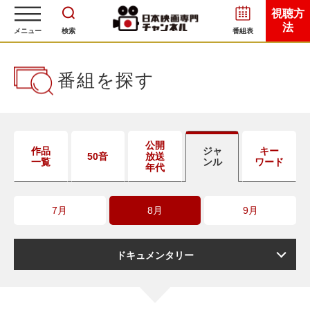
視聴方
法
メニュー
検索
番組表
番組を探す
公開
作品
ジャ
キー
50音
放送
一覧
ンル
ワード
年代
7月
8月
9月
ドキュメンタリー