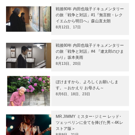
戦後80年 内田也哉子ドキュメンタリー
の旅「戦争と対話」#1『無言館・レク
イエムから明日へ』森山直太朗
8月12日、17日
戦後80年 内田也哉子ドキュメンタリー
の旅「戦争と対話」#4 『遼太郎のひま
わり』坂本美雨
8月13日、20日
ぼけますから、よろしくお願いしま
す。～おかえり お母さん～
8月6日、18日、23日
MR.JIMMY ミスター･ジミー レッド･
ツェッペリンに全てを捧げた男＜4Kレ
ストア版＞
8月9日、21日