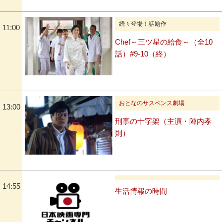
続々登場！話題作
11:00
Chef～三ツ星の給食～（全10
話）#9-10（終）
おとなのサスペンス劇場
13:00
刑事の十字架（主演・陣内孝
則）
14:55
生活情報の時間