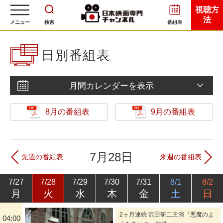
視聴方
法
メニュー
検索
番組表
日別番組表
月間カレンダーを表示
8月の番組表
9月の番組表
7月28日
先週の番組表
来週の番組表
7/27
7/28
7/29
7/30
7/31
8/1
8/2
月
火
水
木
金
土
日
2ヶ月連続 沢田研二主演『悪魔のよ
04:00