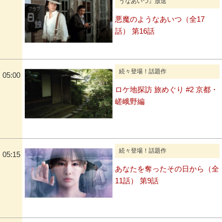
うなあいつ』放送
悪魔のようなあいつ（全17
話） 第16話
続々登場！話題作
05:00
ロケ地探訪 旅めぐり #2 京都・
嵯峨野編
続々登場！話題作
05:15
あなたを奪ったその日から（全
11話） 第9話