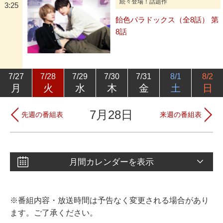
続々登場！話題作
3:25
飴色パラドックス（全8話） 第
8話
7/27
7/28
7/29
7/30
7/31
8/1
8/2
月
火
水
木
金
土
日
7月28日
先週の番組表
来週の番組表
月間カレンダーを表示
※番組内容・放送時間は予告なく変更される場合があり
ます。ご了承ください。