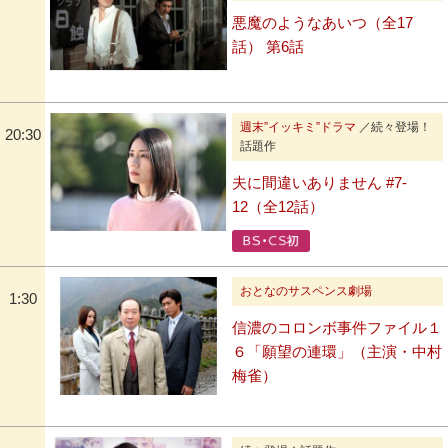
悪魔のようなあいつ（全17
話） 第6話
週末”イッキミ”ドラマ
／続々登場！
20:30
話題作
夫に間違いありません #7-
12（全12話）
おとなのサスペンス劇場
1:30
信濃のコロンボ事件ファイル１
６「願望の連環」（主演・中村
梅雀）