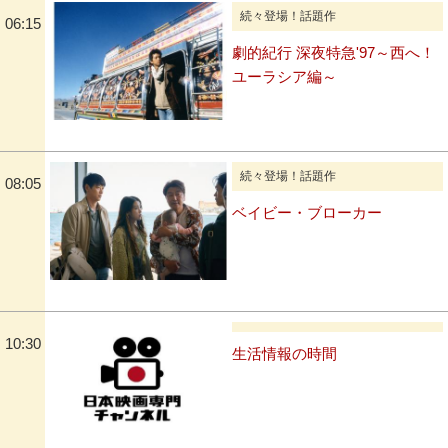
続々登場！話題作
06:15
劇的紀行 深夜特急'97～西へ！
ユーラシア編～
続々登場！話題作
08:05
ベイビー・ブローカー
10:30
生活情報の時間