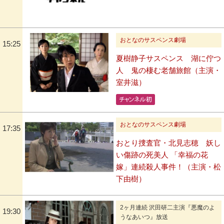
おとなのサスペンス劇場
15:25
夏樹静子サスペンス 湖に佇つ
人 鬼の棲む老舗旅館（主演・
室井滋）
おとなのサスペンス劇場
17:35
おとり捜査官・北見志穂 妖し
い傷跡の死美人 「幸福の花
嫁」連続殺人事件！（主演・松
下由樹）
2ヶ月連続 沢田研二主演『悪魔のよ
19:30
うなあいつ』放送