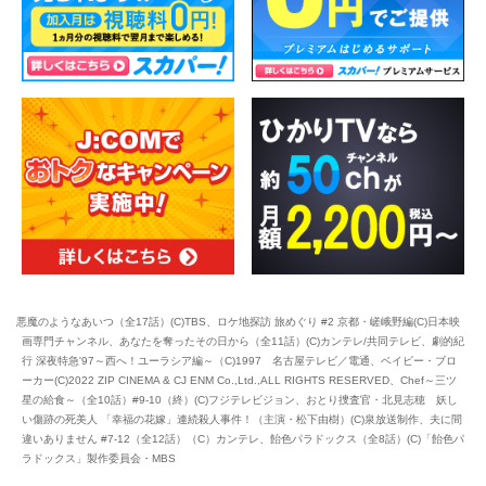
悪魔のようなあいつ（全17話）(C)TBS、ロケ地探訪 旅めぐり #2 京都・嵯峨野編(C)日本映
画専門チャンネル、あなたを奪ったその日から（全11話）(C)カンテレ/共同テレビ、劇的紀
行 深夜特急'97～西へ！ユーラシア編～（C)1997 名古屋テレビ／電通、ベイビー・ブロ
ーカー(C)2022 ZIP CINEMA & CJ ENM Co.,Ltd.,ALL RIGHTS RESERVED、Chef～三ツ
星の給食～（全10話）#9-10（終）(C)フジテレビジョン、おとり捜査官・北見志穂 妖し
い傷跡の死美人 「幸福の花嫁」連続殺人事件！（主演・松下由樹）(C)泉放送制作、夫に間
違いありません #7-12（全12話）（C）カンテレ、飴色パラドックス（全8話）(C)「飴色パ
ラドックス」製作委員会・MBS