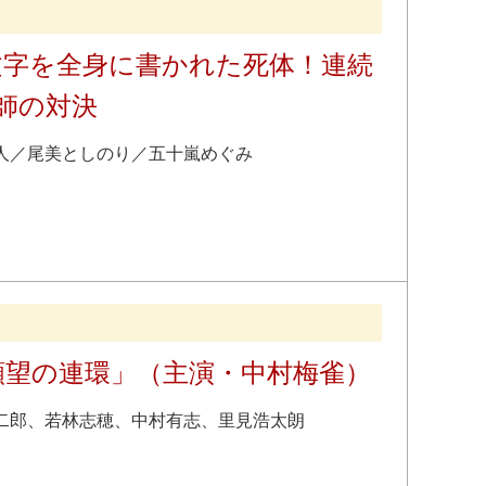
文字を全身に書かれた死体！連続
師の対決
人
／
尾美としのり
／
五十嵐めぐみ
願望の連環」（主演・中村梅雀）
二郎
、
若林志穂
、
中村有志
、
里見浩太朗