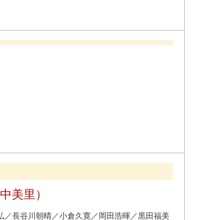
中美里）
弘
／
長谷川朝晴
／
小倉久寛
／
岡田浩暉
／
黒田福美