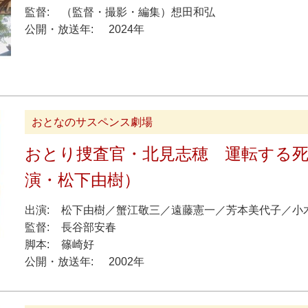
監督:
（
監督・撮影・編集
）
想田和弘
公開・放送年:
2024年
おとなのサスペンス劇場
おとり捜査官・北見志穂 運転する
演・松下由樹）
出演:
松下由樹
／
蟹江敬三
／
遠藤憲一
／
芳本美代子
／
小
監督:
長谷部安春
脚本:
篠崎好
公開・放送年:
2002年