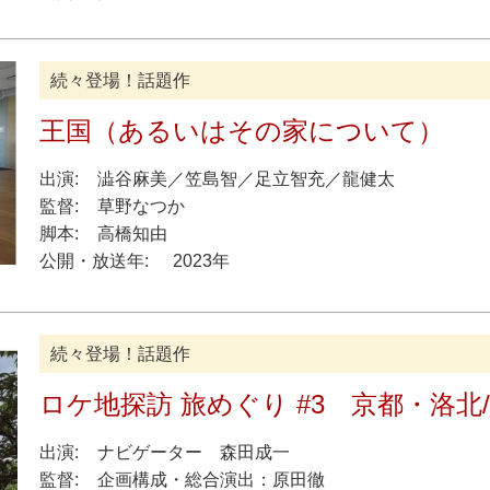
続々登場！話題作
王国（あるいはその家について）
出演:
澁谷麻美
／
笠島智
／
足立智充
／
龍健太
監督:
草野なつか
脚本:
高橋知由
公開・放送年:
2023年
続々登場！話題作
ロケ地探訪 旅めぐり #3 京都・洛北
出演:
ナビゲーター
森田成一
監督:
企画構成・総合演出
：
原田徹