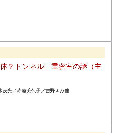
死体？トンネル三重密室の謎（主
木茂光
／
赤座美代子
／
吉野きみ佳