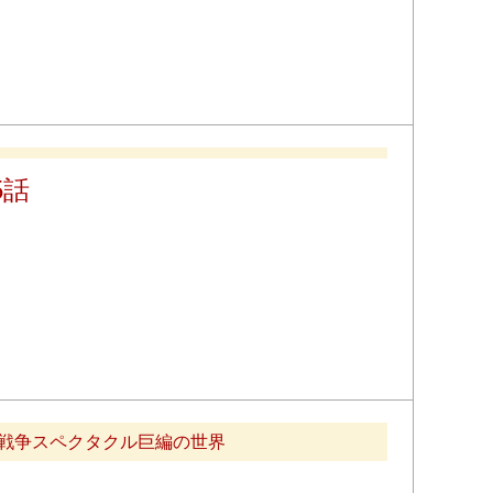
5話
・戦争スペクタクル巨編の世界