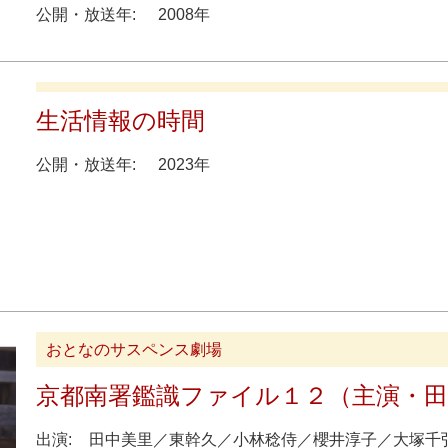
公開・放送年:
2008年
生活情報の時間
公開・放送年:
2023年
おとなのサスペンス劇場
京都南署鑑識ファイル１２（主演・田
出演:
田中美里
／
東幹久
／
小林稔侍
／
櫻井淳子
／
大塚千