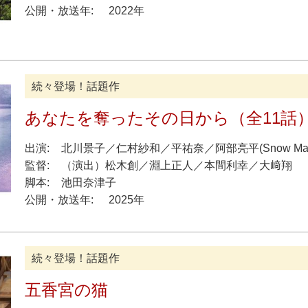
公開・放送年:
2022年
続々登場！話題作
あなたを奪ったその日から（全11話）
出演:
北川景子
／
仁村紗和
／
平祐奈
／
阿部亮平
(
Snow
M
監督:
（演出）
松木創
／
淵上正人
／
本間利幸
／
大﨑翔
脚本:
池田奈津子
公開・放送年:
2025年
続々登場！話題作
五香宮の猫