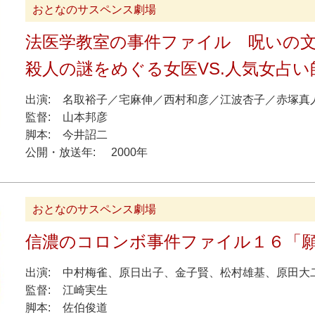
おとなのサスペンス劇場
法医学教室の事件ファイル 呪いの
殺人の謎をめぐる女医VS.人気女占い
出演:
名取裕子
／
宅麻伸
／
西村和彦
／
江波杏子
／
赤塚真
監督:
山本邦彦
脚本:
今井詔二
公開・放送年:
2000年
おとなのサスペンス劇場
信濃のコロンボ事件ファイル１６「
出演:
中村梅雀
、
原日出子
、
金子賢
、
松村雄基
、
原田大
監督:
江崎実生
脚本:
佐伯俊道