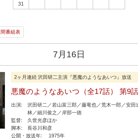
31
週間番組表
7月16日
2ヶ月連続 沢田研二主演『悪魔のようなあいつ』放送
悪魔のようなあいつ（全17話） 第9
出演:
沢田研二
／
若山富三郎
／
藤竜也
／
荒木一郎
／
安田
林
／
細川俊之
／
岸部一徳
監督:
久世光彦ほか
脚本:
長谷川和彦
公開・放送年:
1975年