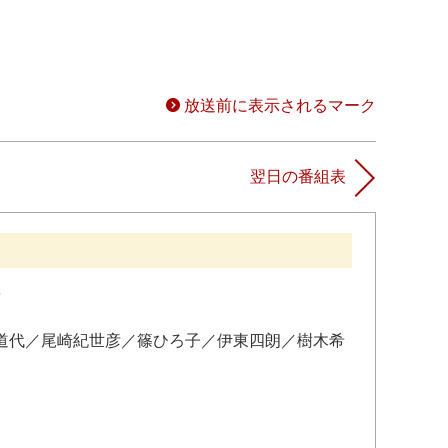
放送前に表示されるマーク
翌日の番組表
話
道代
／
尾崎紀世彦
／
篠ひろ子
／
伊東四朗
／
樹木希