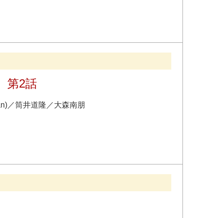
 第2話
an
)
／
筒井道隆
／
大森南朋